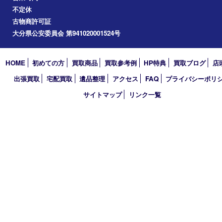
買取大吉 大分店
〒870-0844 大分県大分市古国府五丁目1番36-101号スターブル
TEL 0120-884-848
営業時間 10：00～18：00
不定休
古物商許可証
大分県公安委員会 第941020001524号
HOME
初めての方
買取商品
買取参考例
HP特典
買取ブログ
出張買取
宅配買取
遺品整理
アクセス
FAQ
プライバシー
サイトマップ
リンク一覧