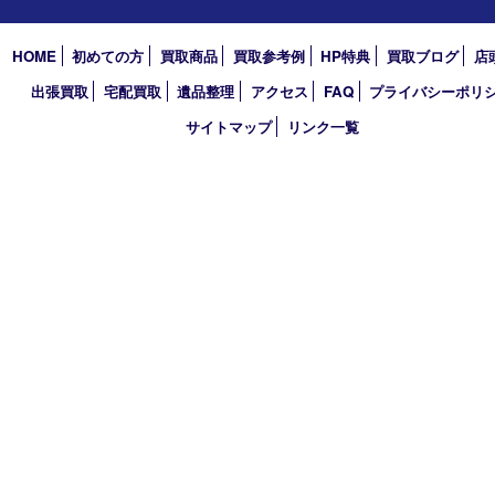
家具
寝具
衣類
一部の家電
自転車
刀剣・銃
医療機器
医薬品
毒物・劇物
動物製品
たばこ
その他