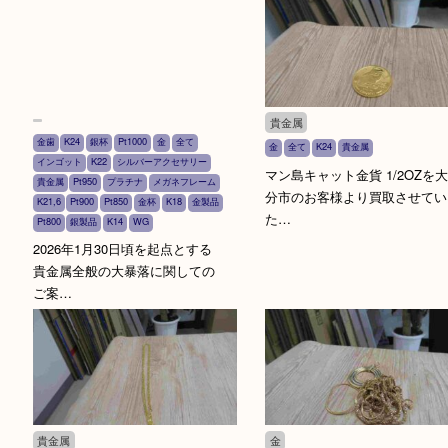
貴金属
貴金属
金
全て
貴金属
K18
K14
金
全て
K24
貴金属
K22
K2
K14
WG
18金や14金を大分市のお客様よ
金のリングやネックレス
り買取させていただきました。
市のお客様より買取させ
…
だ…
貴金属