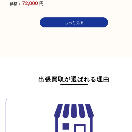
参考
金貨
円
参考
価格：
726,600
円
価格：
79,180
買取
カルティエ トリニティ イ
ヤリング 750
カテゴリ：
貴金属
金
ジュエリ
ー
宝石
ブランド
カルティ
エ
参考
円
価格：
72,000