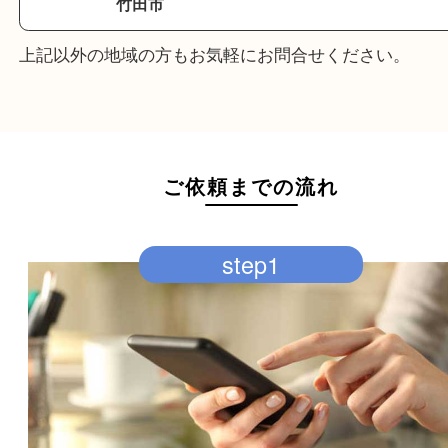
津久見市
由布市
別府市
杵築市
豊後大野市
佐伯市
竹田市
上記以外の地域の方もお気軽にお問合せください。
ご依頼までの流れ
step1