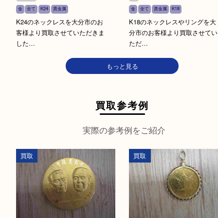
金歯
K24
銀杯
Pt1000
金
全て
金
全て
K24
貴金属
インゴット
K22
シルバーアクセサリー
マン島キャット金貨 1/2O
貴金属
Pt950
プラチナ
メガネフレーム
分市のお客様より買取さ
K21,6
Pt900
Pt850
金杯
K18
金製品
た…
Pt800
銀製品
K14
WG
2026年1月30日頃を起点とする
貴金属全般の大暴落に関しての
ご案…
貴金属
金
金
全て
K24
貴金属
金
全て
貴金属
K18
K24のネックレスを大分市のお
K18のネックレスやリン
客様より買取させていただきま
分市のお客様より買取さ
した…
ただ…