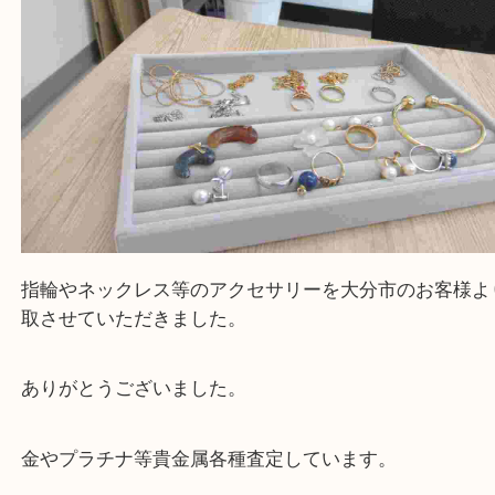
Facebook
Twitter
Line
指輪 ネックレス等の貴金属
公開日:2024/08/14
指輪 ネックレス等の貴金属（
貴金属
指輪 ネックレス
金 プラチナ
金
エメラルド
ダイヤモンド
全て
Pt1000
貴金属
プラチナ
石
Pt850
K18
サンゴ
K14
パール
WG