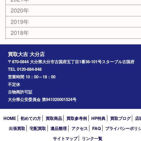
ハガキ
骨董品
古美術品
家電
喫煙具
電動工具
文房具
釣り道具
楽器
香水
化粧品
MLM
サプリメント
美容
携帯電話
その他