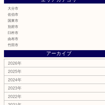
バッグ
ブランド
時計
カメラ
食器
金貨
銀貨
記念メダル
古銭
お酒
印紙
切手
金券・商品券
鉄道関連品
テレホンカード
株主優待券