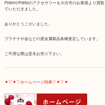
Facebook
Twitter
Line
プラチナ アクセサリー
公開日:2023/08/24
プラチナ アクセサリー（
貴金属
リング ネックレス
プラチナ Pt900 P
全て
Pt1000
貴金属
プラチナ
Pt950
Pt900
Pt850