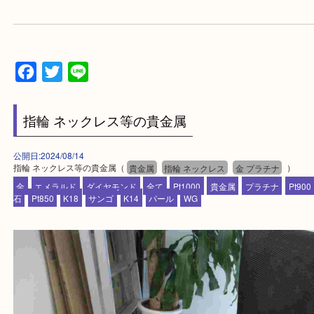
▼▽▼▽よくいただく質問集▽▼▽▼
当店は通りに面していますのでお車でのご来店に優
です。