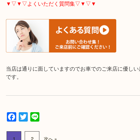
ご不用な際は是非お売り下さい。
▼▽▼▽ホームページ特典▽▼▽▼
大分市・別府市・玖珠町・臼杵市・日出町・杵築市
市・津久見市・佐伯市・竹田市・宇佐市・日田市・