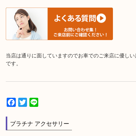
▼▽▼▽ホームページ特典▽▼▽▼
大分市・別府市・玖珠町・臼杵市・日出町・杵築市
市・津久見市・佐伯市・竹田市・宇佐市・日田市・
市・豊後高田市などで買取価格満足度No1を目指し
す！
▼▽▼▽お電話で相談したい方▽▼▽▼