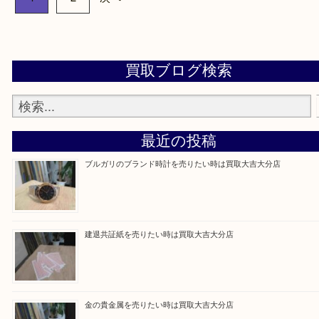
市・豊後高田市などで買取価格満足度No1を目指し
す！
▼▽▼▽お電話で相談したい方▽▼▽▼
▼▽▼▽よくいただく質問集▽▼▽▼