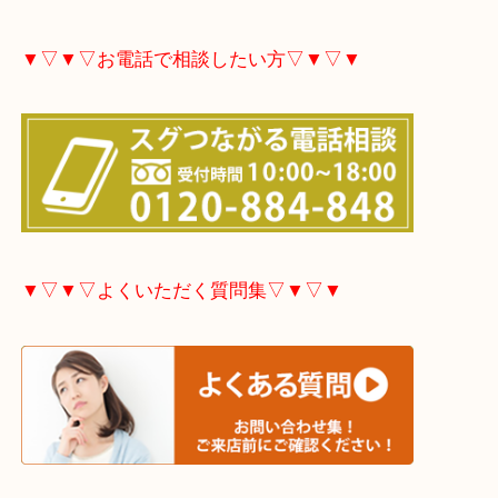
ご不用な際は是非お売り下さい。
▼▽▼▽ホームページ特典▽▼▽▼
大分市・別府市・玖珠町・臼杵市・日出町・杵築市
市・津久見市・佐伯市・竹田市・宇佐市・日田市・
市・豊後高田市などで買取価格満足度No1を目指し