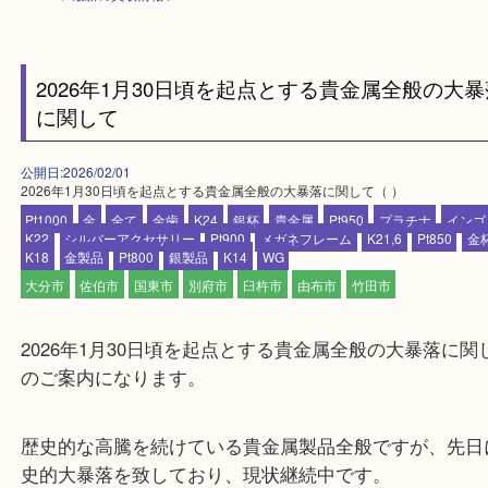
HOME
>
最新の買取情報
>
2026年1月30日頃を起点とする貴金属全般の
に関して
公開日:2026/02/01
2026年1月30日頃を起点とする貴金属全般の大暴落に関して（ ）
Pt1000
金
全て
金歯
K24
銀杯
貴金属
Pt950
プラチナ
K22
シルバーアクセサリー
Pt900
メガネフレーム
K21,6
Pt850
K18
金製品
Pt800
銀製品
K14
WG
大分市
佐伯市
国東市
別府市
臼杵市
由布市
竹田市
2026年1月30日頃を起点とする貴金属全般の大暴落
のご案内になります。