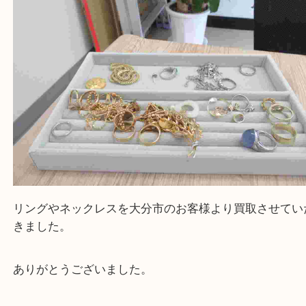
公開日:2024/09/09
リング ネックレス 貴金属（
貴金属
リング ネックレス
金 プラチナ
Pt1000
金
全て
K24
貴金属
Pt950
プラチナ
K22
K21,6
Pt900
K18
Pt850
K14
Pt800
WG