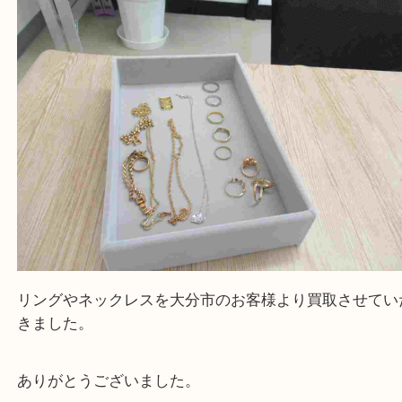
当店は通りに面していますのでお車でのご来店に優
です。
Facebook
Twitter
Line
金 プラチナ 貴金属
公開日:2024/01/17
金 プラチナ 貴金属（
貴金属
リング ネックレス
金 プラチナ
）
全て
K24
Pt1000
金
K22
貴金属
Pt950
プラチナ
K21,6
Pt900
K18
Pt850
K14
WG