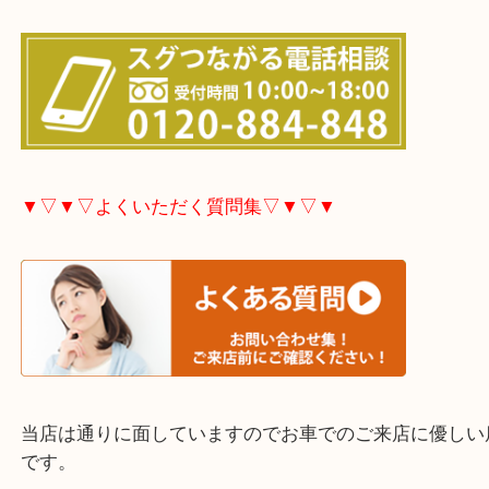
大分市・別府市・玖珠町・臼杵市・日出町・杵築市
市・津久見市・佐伯市・竹田市・宇佐市・日田市・
市・豊後高田市などで買取価格満足度No1を目指し
す！
▼▽▼▽お電話で相談したい方▽▼▽▼