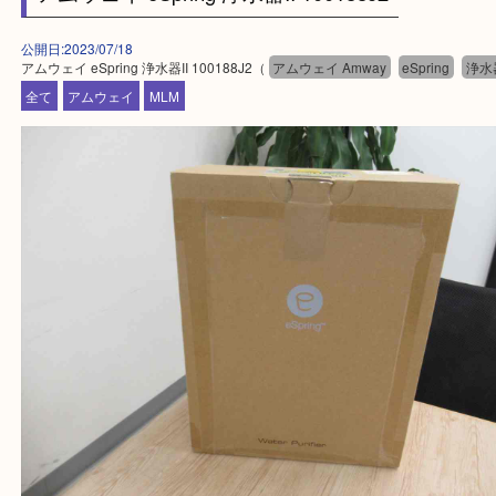
です。
Facebook
Twitter
Line
アムウェイ eSpring 浄水器II 100188J2
公開日:2023/07/18
アムウェイ eSpring 浄水器II 100188J2（
アムウェイ Amway
eSpring
全て
アムウェイ
MLM