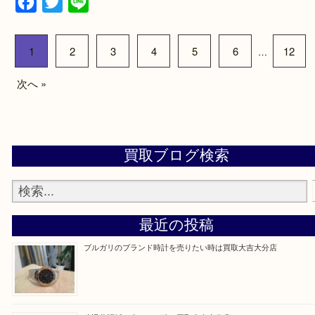
大分市・別府市・玖珠町・臼杵市・日出町・杵築市
市・津久見市・佐伯市・竹田市・宇佐市・日田市・
市・豊後高田市などで買取価格満足度No1を目指し
す！
▼▽▼▽お電話で相談したい方▽▼▽▼
▼▽▼▽よくいただく質問集▽▼▽▼