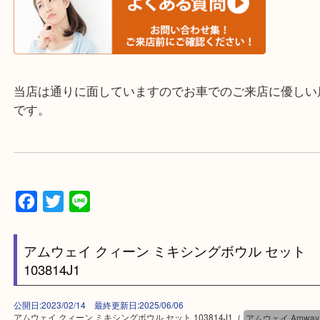
大分市・別府市・玖珠町・臼杵市・日出町・杵築市
市・津久見市・佐伯市・竹田市・宇佐市・日田市・
市・豊後高田市などで買取価格満足度No1を目指し
す！
▼▽▼▽お電話で相談したい方▽▼▽▼