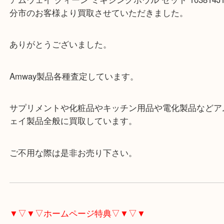
Facebook
Twitter
Line
アムウェイ クィーン ミキシングボウル セッ
103814J1
公開日:2023/02/14 最終更新日:2025/06/06
アムウェイ クィーン ミキシングボウル セット 103814J1（
アムウェイ A
キシングボウル
ボウル
）
全て
アムウェイ
MLM
大分市