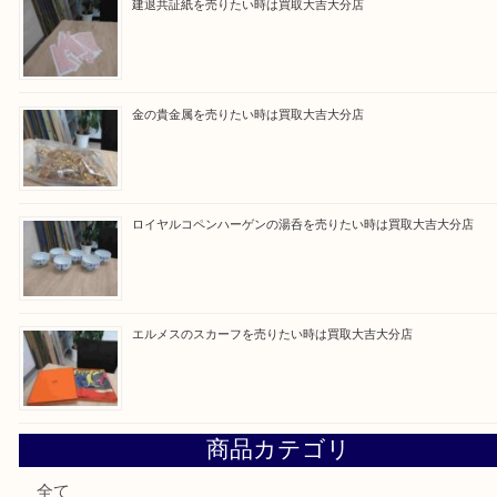
当店は通りに面していますのでお車でのご来店に優
です。
Facebook
Twitter
Line
1
2
3
4
5
6
1
…