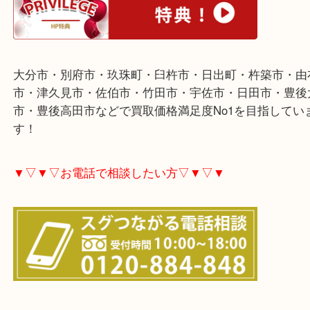
▼▽▼▽ホームページ特典▽▼▽▼
大分市・別府市・玖珠町・臼杵市・日出町・杵築市
市・津久見市・佐伯市・竹田市・宇佐市・日田市・
市・豊後高田市などで買取価格満足度No1を目指し
す！
▼▽▼▽お電話で相談したい方▽▼▽▼