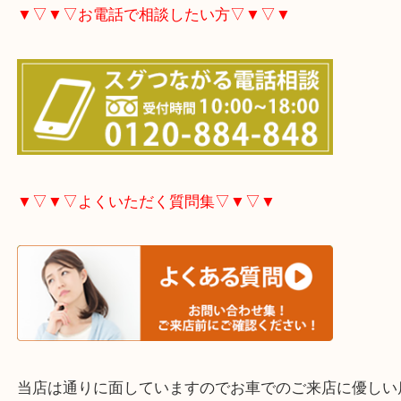
▼▽▼▽ホームページ特典▽▼▽▼
大分市・別府市・玖珠町・臼杵市・日出町・杵築市
市・津久見市・佐伯市・竹田市・宇佐市・日田市・
市・豊後高田市などで買取価格満足度No1を目指し
す！