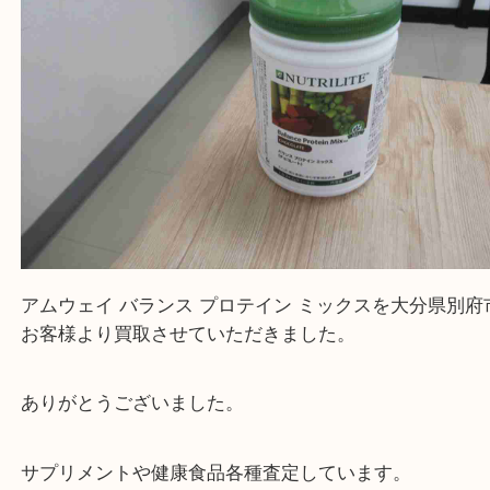
当店は通りに面していますのでお車でのご来店に優
です。
Facebook
Twitter
Line
アムウェイ バランス プロテイン ミックス
公開日:2023/06/06
アムウェイ バランス プロテイン ミックス（
アムウェイ Amway
バラン
ン ミックス
プロテイン
）
全て
アムウェイ
プロテイン
MLM
サプリメント