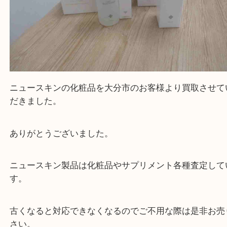
ニュースキン 化粧品
公開日:2023/07/13
ニュースキン 化粧品（
ニュースキン
NUSKIN
化粧品
）
全て
ニュースキン
化粧品
MLM
サプリメント
美容