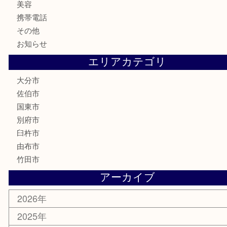
貴金属
宝石
金製品
銀製品
財布
バッグ
ブランド
時計
カメラ
食器
金貨
銀貨
記念メダル
古銭
お酒
印紙