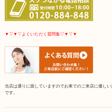
大分市・別府市・玖珠町・臼杵市・日出町・杵築市
市・津久見市・佐伯市・竹田市・宇佐市・日田市・
市・豊後高田市などで買取価格満足度No1を目指し
す！
▼▽▼▽お電話で相談したい方▽▼▽▼