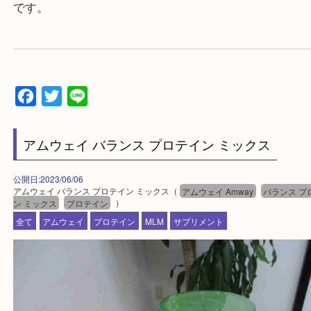
▼▽▼▽お電話で相談したい方▽▼▽▼
▼▽▼▽よくいただく質問集▽▼▽▼