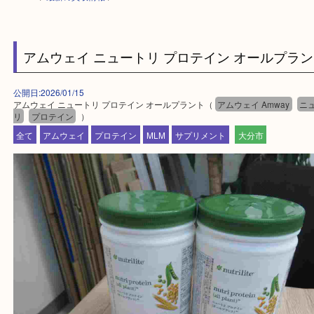
HOME
>
最新の買取情報
>
アムウェイ ニュートリ プロテイン オールプ
公開日:2026/01/15
アムウェイ ニュートリ プロテイン オールプラント（
アムウェイ Amway
リ
プロテイン
）
全て
アムウェイ
プロテイン
MLM
サプリメント
大分市