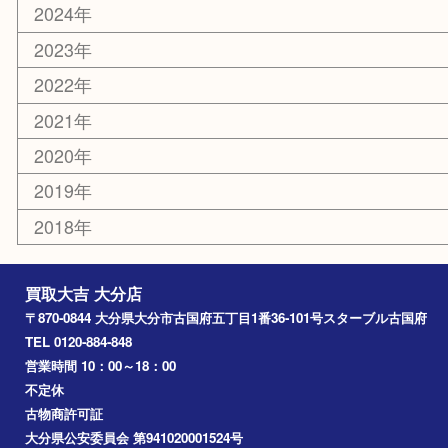
切手
金券・商品券
鉄道関連品
テレホンカード
株主優待券
ハガキ
骨董品
古美術品
家電
喫煙具
電動工具
文房具
釣り道具
楽器
香水
化粧品
MLM