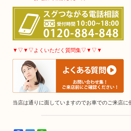
▼▽▼▽よくいただく質問集▽▼▽▼
当店は通りに面していますのでお車でのご来店に