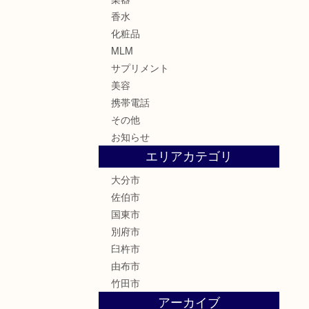
香水
化粧品
MLM
サプリメント
美容
携帯電話
その他
お知らせ
エリアカテゴリ
大分市
佐伯市
国東市
別府市
臼杵市
由布市
竹田市
アーカイブ