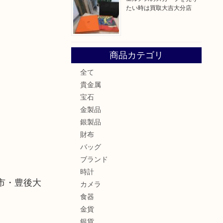
たい時は買取大吉大分店
商品カテゴリ
全て
貴金属
宝石
金製品
銀製品
財布
バッグ
ブランド
時計
市・豊後大
カメラ
食器
金貨
銀貨