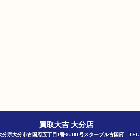
買取大吉 大分店
844 大分県大分市古国府五丁目1番36-101号スターブル古国府
TEL 