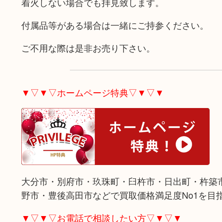
着火しない場合でも拝見致します。
付属品等がある場合は一緒にご持参ください。
ご不用な際は是非お売り下さい。
▼▽▼▽ホームページ特典▽▼▽▼
大分市・別府市・玖珠町・臼杵市・日出町・杵築
野市・豊後高田市などで買取価格満足度No1を目
▼▽▼▽お電話で相談したい方▽▼▽▼