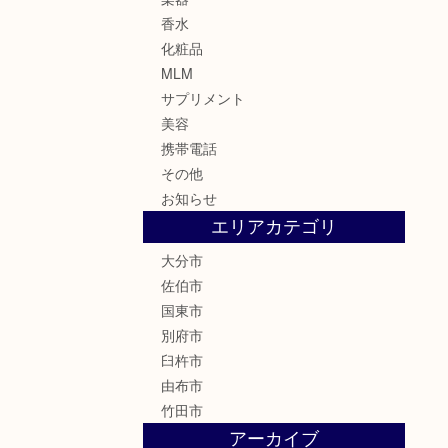
香水
化粧品
MLM
サプリメント
美容
携帯電話
その他
お知らせ
エリアカテゴリ
大分市
佐伯市
国東市
別府市
臼杵市
由布市
竹田市
アーカイブ