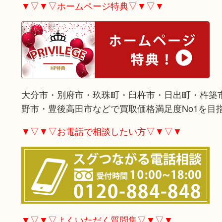
▼▽▼▽ホームページ特典▽▼▽▼
大分市・別府市・玖珠町・臼杵市・日出町・杵築
野市・豊後高田市などで買取価格満足度No1を目
▼▽▼▽お電話で相談したい方▽▼▽▼
▼▽▼▽よくいただく質問集▽▼▽▼