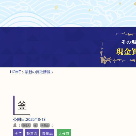
HOME
>
最新の買取情報
>
釜
公開日:2025/10/13
釜（
）
茶道具
釜
骨董品
全て
茶道具
骨董品
大分市