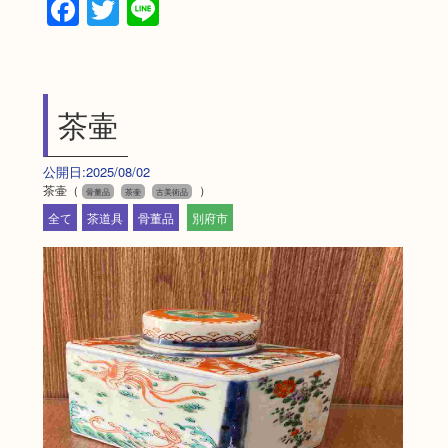
Facebook
Twitter
Line
茶壷
公開日:2025/08/02
茶壷（
）
骨董品
茶壷
古美術品
全て
茶道具
骨董品
別府市