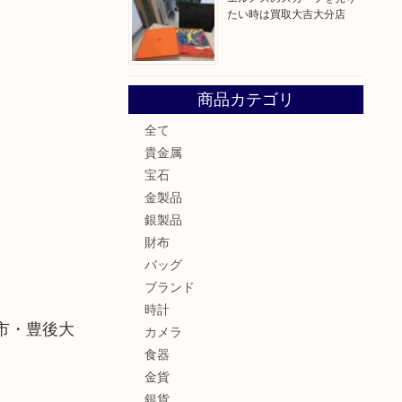
たい時は買取大吉大分店
商品カテゴリ
全て
貴金属
宝石
金製品
銀製品
財布
バッグ
ブランド
時計
市・豊後大
カメラ
食器
金貨
銀貨