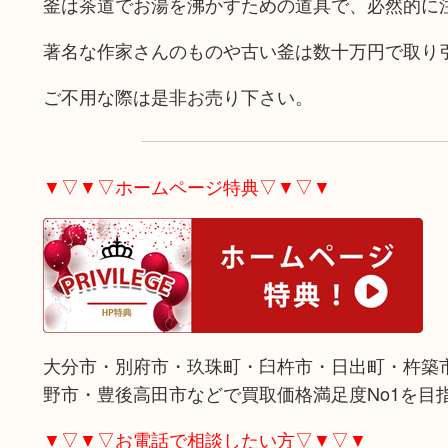
釜は茶道でお湯を沸かすための道具で、必然的に
著名な作家さんのものや古い釜は数十万円で取り
ご不用な際は是非お売り下さい。
▼▽▼▽ホームページ特典▽▼▽▼
大分市・別府市・玖珠町・臼杵市・日出町・杵築
野市・豊後高田市などで買取価格満足度No1を目
▼▽▼▽お電話で相談したい方▽▼▽▼