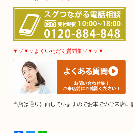
▼▽▼▽よくいただく質問集▽▼▽▼
当店は通りに面していますのでお車でのご来店に