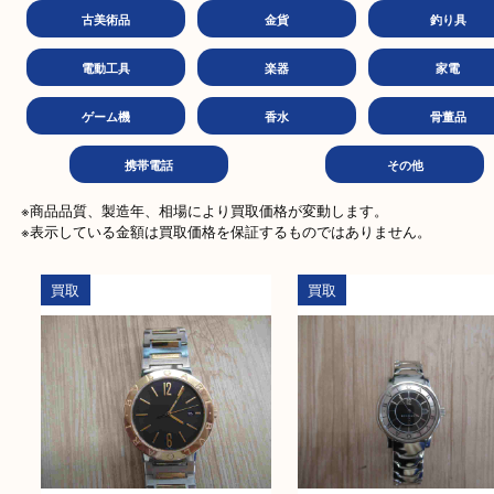
化粧品
古銭
金
商品券
テレカ
ハガ
古美術品
金貨
釣り
電動工具
楽器
家
ゲーム機
香水
骨董
携帯電話
その他
※商品品質、製造年、相場により買取価格が変動します。

※表示している金額は買取価格を保証するものではありません。
買取
買取