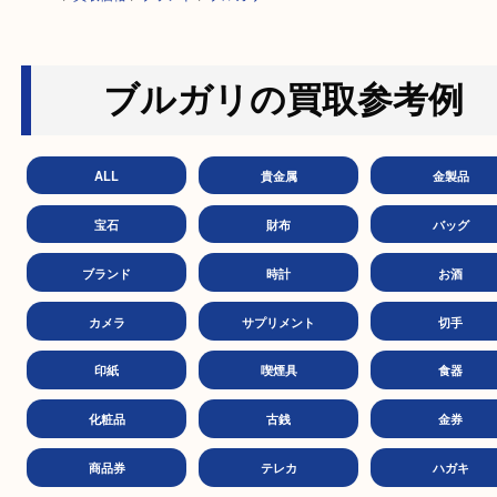
HOME
>
買取価格
>
ブランド
>
ブルガリ
ブルガリの買取参考
ALL
貴金属
金製
宝石
財布
バッ
ブランド
時計
お
カメラ
サプリメント
切
印紙
喫煙具
食