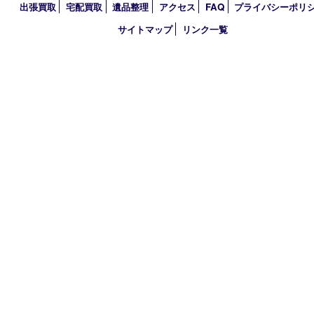
TEL 0120-884-848
営業時間 10：00～18：00
不定休
古物商許可証
大分県公安委員会 第941020001524号
HOME
初めての方
買取商品
買取参考例
HP特典
買取ブログ
出張買取
宅配買取
遺品整理
アクセス
FAQ
プライバシー
サイトマップ
リンク一覧