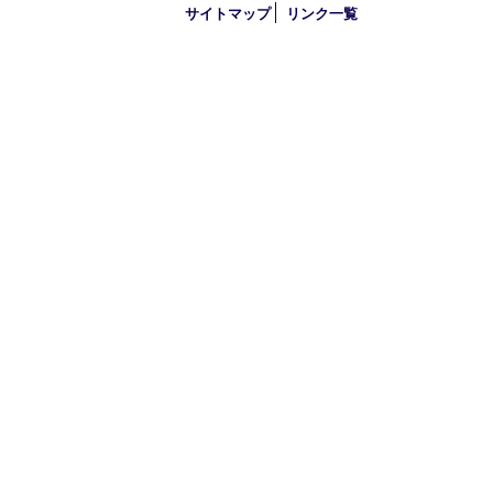
古物商許可証
大分県公安委員会 第941020001524号
HOME
初めての方
買取商品
買取参考例
HP特典
買取ブログ
出張買取
宅配買取
遺品整理
アクセス
FAQ
プライバシー
サイトマップ
リンク一覧