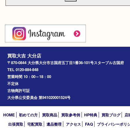
当社ウェブページからのお申込、お問い合わせによるお申込、メ
個人情報取扱事項に同意する。
によるお問い合わせを問わず、お客様から明示された特定の個人
る情報 (以下「個人情報」) について下記のとおり取り扱うものと
個人情報取扱事項に同意してください。
※個人情報とはお客様を識別できる情報のことで、氏名、住所、電
メールアドレスなどをいいます。
※当社が個人情報を収集する場合は、収集目的を明らかにし、必要
の個人情報を収集いたします。
※当社は取得した個人情報について適切な管理に努めると共に個人
洩、改ざん、不正な侵入の防止に努めます。
※当社は取得した個人情報を次の各項の場合を除いて、原則として
提供、開示などいたしません。
1. 法律上照会権限を有する者から書面による正式な協力要請、照
場合
2. お客様の同意があった場合
※お客様が、ご自身の個人情報について照会、修正などを希望され
は、当社が定める方法によりお客様であることが確認できた場合
買取大吉 大分店
させていただきます。
〒870-0844 大分県大分市古国府五丁目1番36-101号スターブル
※当社は、当社が保有する個人情報に関して適用される日本の法令
TEL 0120-884-848
規範を遵守するとともに、本ポリシーの内容を適宜見直し、その
営業時間 10：00～18：00
ます。
不定休