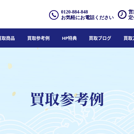
0120-884-848
営
お気軽にお電話ください
定
買取商品
買取参考例
HP特典
買取ブログ
買取