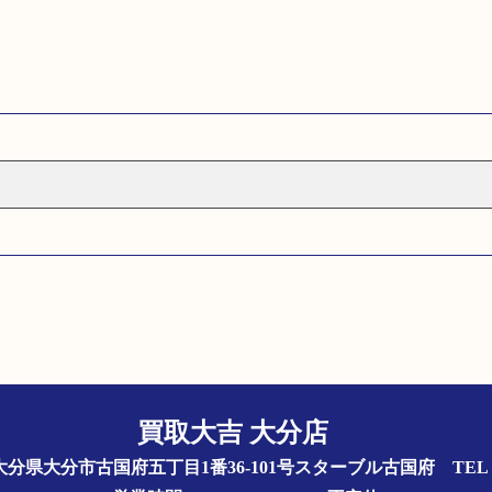
買取大吉 大分店
844 大分県大分市古国府五丁目1番36-101号スターブル古国府
TEL 