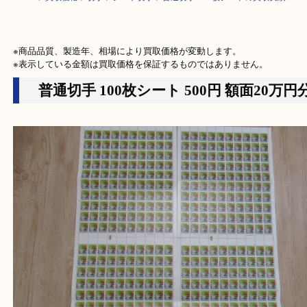
HOME
>
買取価格
>
切手
>
シート切手
>
普通切手 100枚シートの買取実
※商品品質、製造年、相場により買取価格が変動します。

※表示している金額は買取価格を保証するものではありません。
普通切手 100枚シート 500円 額面20