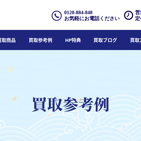
0120-884-848
営
お気軽にお電話ください
定
買取商品
買取参考例
HP特典
買取ブログ
買取