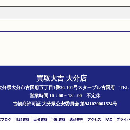
買取大吉 大分店
844 大分県大分市古国府五丁目1番36-101号スターブル古国府
TEL 
営業時間 10：00～18：00
不定休
古物商許可証
大分県公安委員会 第941020001524号
取ブログ
店頭買取
出張買取
宅配買取
遺品整理
アクセス
FAQ
プライ