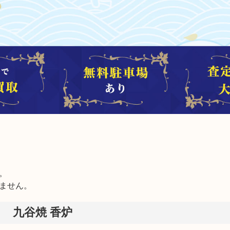


ません。
九谷焼 香炉