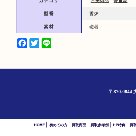
カテゴリ
古美術品
骨董品
型番
香炉
素材
磁器
Facebook
Twitter
Line
〒870-0
HOME
初めての方
買取商品
買取参考例
HP特典
買