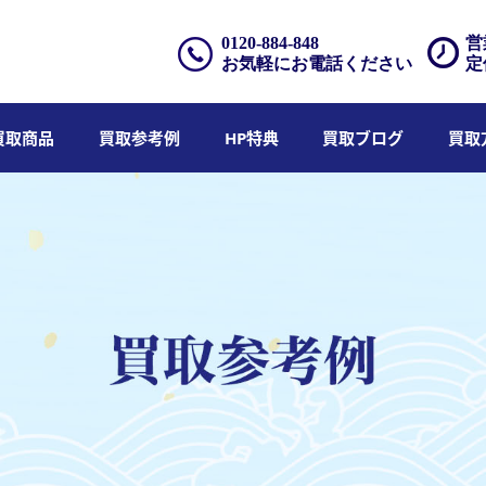
0120-884-848
営
お気軽にお電話ください
定
買取商品
買取参考例
HP特典
買取ブログ
買取