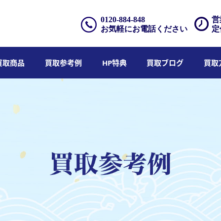
0120-884-848
営
お気軽にお電話ください
定
買取商品
買取参考例
HP特典
買取ブログ
買取