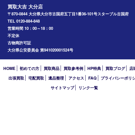
Facebook
Twitter
Line
買取大吉 大分店
〒870-0844 大分県大分市古国府五丁目1番36-101号スターブル
TEL 0120-884-848
営業時間 10：00～18：00
不定休
古物商許可証
大分県公安委員会 第941020001524号
HOME
初めての方
買取商品
買取参考例
HP特典
買取ブログ
出張買取
宅配買取
遺品整理
アクセス
FAQ
プライバシー