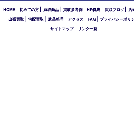
〒870-0844 大分県大分市古国府五丁目1番36-101号スターブル
TEL 0120-884-848
営業時間 10：00～18：00
不定休
古物商許可証
大分県公安委員会 第941020001524号
HOME
初めての方
買取商品
買取参考例
HP特典
買取ブログ
出張買取
宅配買取
遺品整理
アクセス
FAQ
プライバシー
サイトマップ
リンク一覧