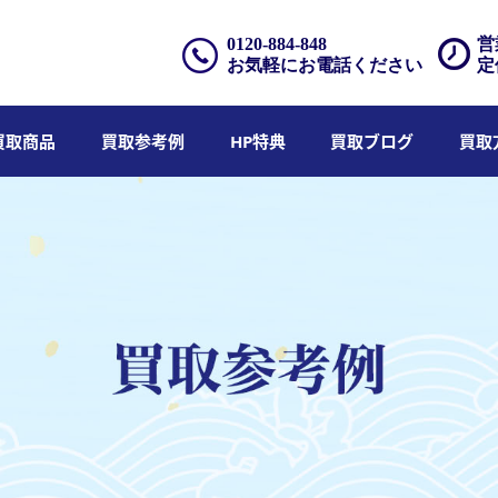
0120-884-848
営
お気軽にお電話ください
定
買取商品
買取参考例
HP特典
買取ブログ
買取