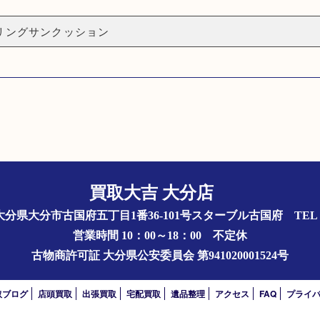
リングサンクッション
買取大吉 大分店
844 大分県大分市古国府五丁目1番36-101号スターブル古国府
TEL 
営業時間 10：00～18：00
不定休
古物商許可証
大分県公安委員会 第941020001524号
取ブログ
店頭買取
出張買取
宅配買取
遺品整理
アクセス
FAQ
プライ