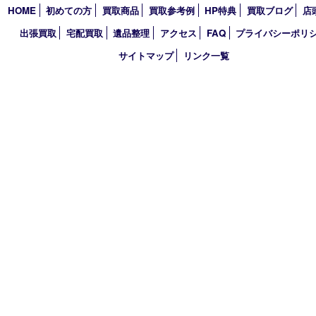
TEL 0120-884-848
営業時間 10：00～18：00
不定休
古物商許可証
大分県公安委員会 第941020001524号
HOME
初めての方
買取商品
買取参考例
HP特典
買取ブログ
出張買取
宅配買取
遺品整理
アクセス
FAQ
プライバシー
サイトマップ
リンク一覧