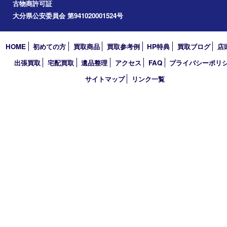
買取大吉 大分店
〒870-0844 大分県大分市古国府五丁目1番36-101号スターブル
TEL 0120-884-848
営業時間 10：00～18：00
不定休
古物商許可証
大分県公安委員会 第941020001524号
HOME
初めての方
買取商品
買取参考例
HP特典
買取ブログ
出張買取
宅配買取
遺品整理
アクセス
FAQ
プライバシー
サイトマップ
リンク一覧