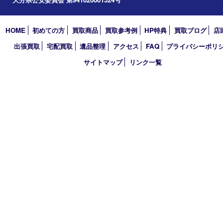
買取大吉 大分店
〒870-0844 大分県大分市古国府五丁目1番36-101号スターブル
TEL 0120-884-848
営業時間 10：00～18：00
不定休
古物商許可証
大分県公安委員会 第941020001524号
HOME
初めての方
買取商品
買取参考例
HP特典
買取ブログ
出張買取
宅配買取
遺品整理
アクセス
FAQ
プライバシー
サイトマップ
リンク一覧