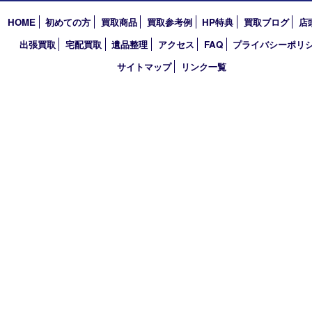
〒870-0844 大分県大分市古国府五丁目1番36-101号スターブル
TEL 0120-884-848
営業時間 10：00～18：00
不定休
古物商許可証
大分県公安委員会 第941020001524号
HOME
初めての方
買取商品
買取参考例
HP特典
買取ブログ
出張買取
宅配買取
遺品整理
アクセス
FAQ
プライバシー
サイトマップ
リンク一覧