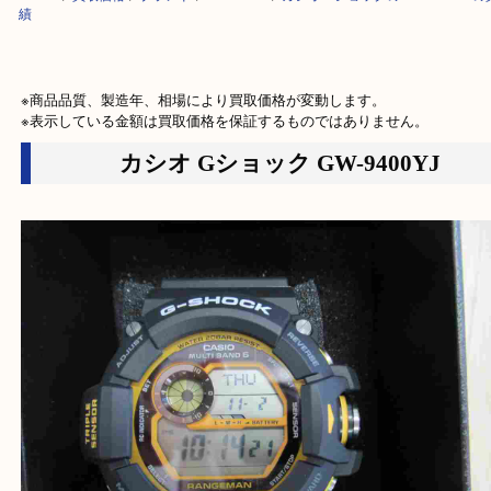
HOME
>
買取価格
>
ブランド
>
G-SHOCK
>
カシオ GショックのGW-940
績
※商品品質、製造年、相場により買取価格が変動します。

※表示している金額は買取価格を保証するものではありません。
カシオ Gショック GW-9400YJ