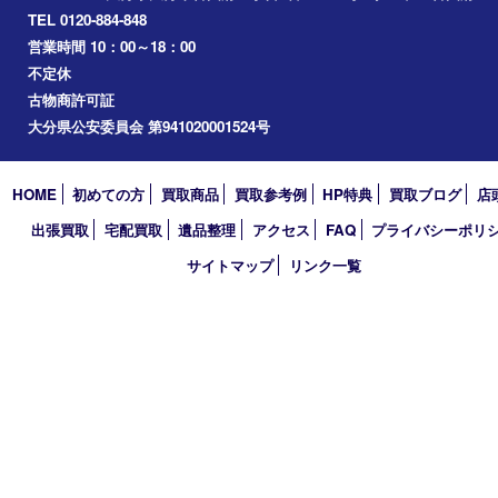
買取大吉 大分店
〒870-0844 大分県大分市古国府五丁目1番36-101号スターブル
TEL 0120-884-848
営業時間 10：00～18：00
不定休
古物商許可証
大分県公安委員会 第941020001524号
HOME
初めての方
買取商品
買取参考例
HP特典
買取ブログ
出張買取
宅配買取
遺品整理
アクセス
FAQ
プライバシー
サイトマップ
リンク一覧