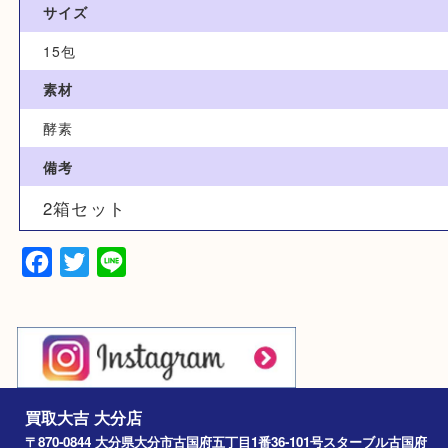
サプリメント
型番
酵素づくしのべっぴん炭クレンズ
サイズ
15包
素材
酵素
備考
2箱セット
Facebook
Twitter
Line