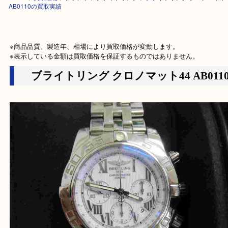
HOME
>
買取価格
>
ブランド
>
ブライトリング
>
ブライトリング クロノマ
AB0110の買取実績
※商品品質、製造年、相場により買取価格が変動します。

※表示している金額は買取価格を保証するものではありません。
ブライトリング クロノマット44 AB0