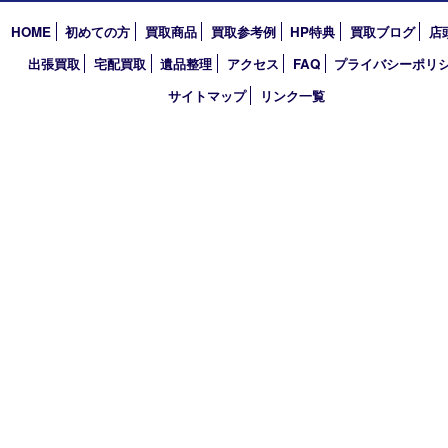
〒870-0844 大分県大分市古国府五丁目1番36-101号スターブル
TEL 0120-884-848
営業時間 10：00～18：00
不定休
古物商許可証
大分県公安委員会 第941020001524号
HOME
初めての方
買取商品
買取参考例
HP特典
買取ブログ
出張買取
宅配買取
遺品整理
アクセス
FAQ
プライバシー
サイトマップ
リンク一覧