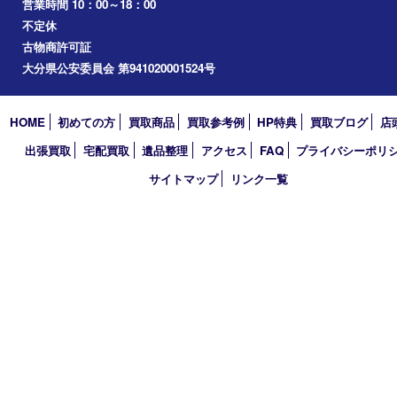
買取大吉 大分店
〒870-0844 大分県大分市古国府五丁目1番36-101号スターブル
TEL 0120-884-848
営業時間 10：00～18：00
不定休
古物商許可証
大分県公安委員会 第941020001524号
HOME
初めての方
買取商品
買取参考例
HP特典
買取ブログ
出張買取
宅配買取
遺品整理
アクセス
FAQ
プライバシー
サイトマップ
リンク一覧