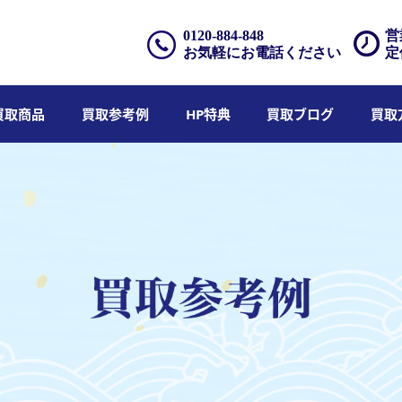
0120-884-848
営
お気軽にお電話ください
定
買取商品
買取参考例
HP特典
買取ブログ
買取