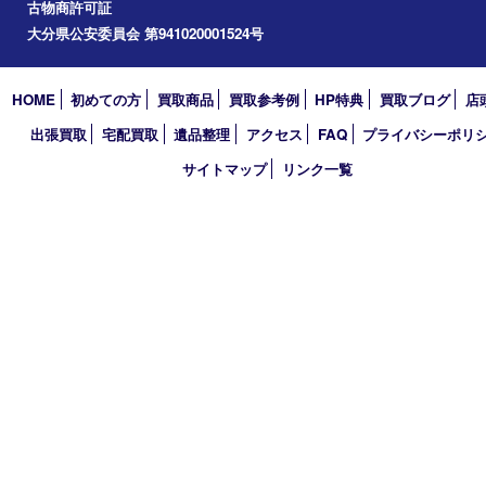
買取大吉 大分店
〒870-0844 大分県大分市古国府五丁目1番36-101号スターブル
TEL 0120-884-848
営業時間 10：00～18：00
不定休
古物商許可証
大分県公安委員会 第941020001524号
HOME
初めての方
買取商品
買取参考例
HP特典
買取ブログ
出張買取
宅配買取
遺品整理
アクセス
FAQ
プライバシー
サイトマップ
リンク一覧