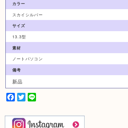
家電
型番
PC-N1375HAM
カラー
スカイシルバー
サイズ
13.3型
素材
ノートパソコン
備考
新品