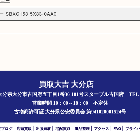
イコー
BXC153 5X83-0AA0
買取大吉 大分店
844 大分県大分市古国府五丁目1番36-101号スターブル古国府
TEL 
営業時間 10：00～18：00
不定休
古物商許可証
大分県公安委員会 第941020001524号
取ブログ
店頭買取
出張買取
宅配買取
遺品整理
アクセス
FAQ
プライ