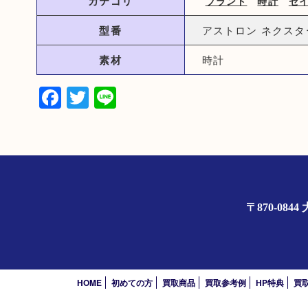
カテゴリ
ブランド
時計
セ
型番
アストロン ネクスター S
素材
時計
Facebook
Twitter
Line
〒870-0
HOME
初めての方
買取商品
買取参考例
HP特典
買