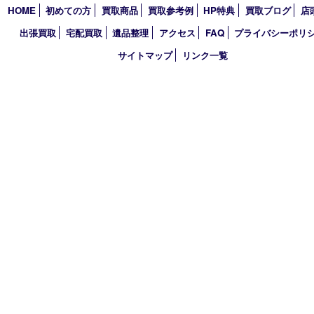
TEL 0120-884-848
営業時間 10：00～18：00
不定休
古物商許可証
大分県公安委員会 第941020001524号
HOME
初めての方
買取商品
買取参考例
HP特典
買取ブログ
出張買取
宅配買取
遺品整理
アクセス
FAQ
プライバシー
サイトマップ
リンク一覧