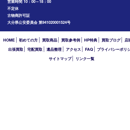
買取大吉 大分店
〒870-0844 大分県大分市古国府五丁目1番36-101号スターブル
TEL 0120-884-848
営業時間 10：00～18：00
不定休
古物商許可証
大分県公安委員会 第941020001524号
HOME
初めての方
買取商品
買取参考例
HP特典
買取ブログ
出張買取
宅配買取
遺品整理
アクセス
FAQ
プライバシー
サイトマップ
リンク一覧