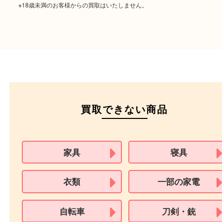
パスポート
特別永住者証明書
（日本政府発行のもの
住民基本台帳カード
※在留カードは消費税法改正に伴い令和3年10月1日より、本人確認書
用できません。
※身分証明書の住所に相違がある場合、ご本人様名義の現住所が確認
必要となります。
※18歳未満のお客様からの買取はいたしません。