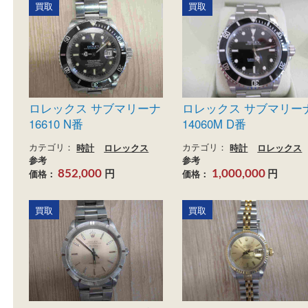
69160
カテゴリ：
ブランド
時
レックス
カテゴリ：
時計
ロレックス
参考
参考
円
価格：
円
640,000
価格：
200,000
買取
買取
ロレックス サブマリーナ
ロレックス サブマ
16610 N番
14060M D番
カテゴリ：
時計
ロレックス
カテゴリ：
時計
ロレッ
参考
参考
円
円
価格：
価格：
852,000
1,000,000