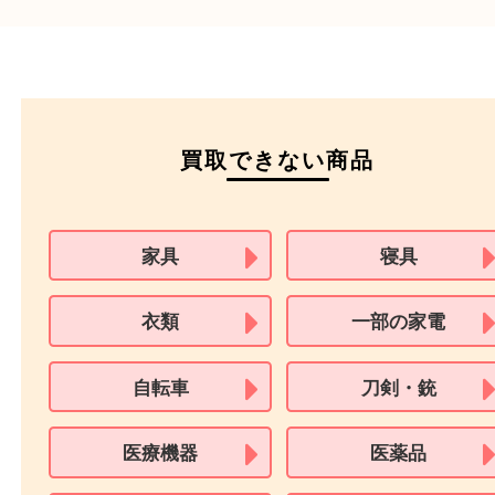
ご成約時に必要なもの
本人
確認書類
運転免許証
マイナンバーカー
パスポート
特別永住者証明書
（日本政府発行のもの
住民基本台帳カード
※在留カードは消費税法改正に伴い令和3年10月1日より、本人確認書
用できません。
※身分証明書の住所に相違がある場合、ご本人様名義の現住所が確認
必要となります。
※18歳未満のお客様からの買取はいたしません。