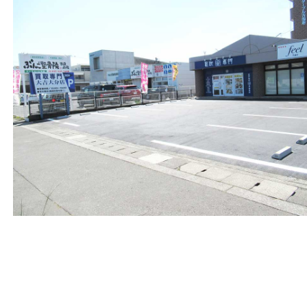
買取大吉 大分店
住所
〒870-0844
大分県大分市古国府五丁目1番36-101号
スターブル古国府
フリーダイヤル
0120-884-848
営業時間
１０：００～１８：００
定休日