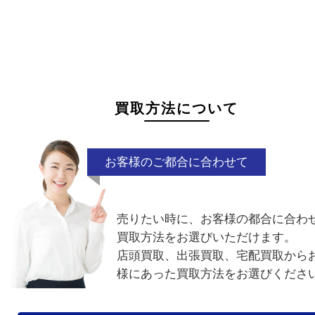
状態が悪くて売れるかな？と思われるものがござ
ら
お気軽にお問い合わせください。
故障品
電池切れ
ベルト単体
割れ・
付属品なし
廃盤品
電話でお問合せ
メールでお問合せ