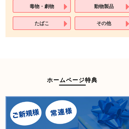
買取できない商品
家具
寝具
衣類
一部の家電
自転車
刀剣・銃