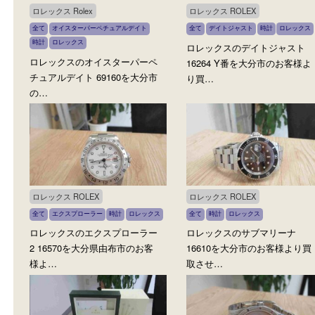
いろんな商品を買取中
ロレックス Rolex
ロレックス ROLEX
全て
オイスターパーペチュアルデイト
全て
デイトジャスト
時計
ロレ
時計
ロレックス
ロレックスのデイトジャ
ロレックスのオイスターパーペ
16264 Y番を大分市のお
チュアルデイト 69160を大分市
り買…
の…