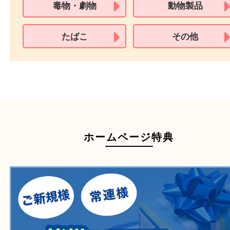
買取できない商品
家具
寝具
衣類
一部の家電
自転車
刀剣・銃
医療機器
医薬品
毒物・劇物
動物製品