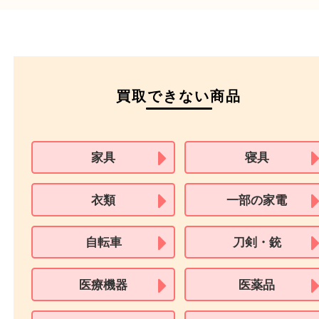
運転免許証
マイナンバーカー
パスポート
特別永住者証明書
（日本政府発行のもの
住民基本台帳カード
※在留カードは消費税法改正に伴い令和3年10月1日より、本人確認書
用できません。
※身分証明書の住所に相違がある場合、ご本人様名義の現住所が確認
必要となります。
※18歳未満のお客様からの買取はいたしません。