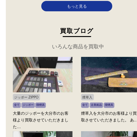
カテゴリ：
ライター
ジッポ
ー
喫煙具
参考
円
価格：
16,600
もっと見る
買取ブログ
いろんな商品を買取中