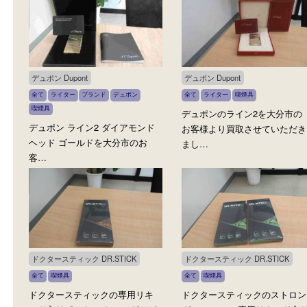
ジッポー ZIPPO
煙草入
全て
ジッポー
喫煙具
全て
古美術品
喫煙具
大量のジッポーを大分市のお客
煙草入を大分市のお客様
様より買取させていただきまし
取させていただきました。
た…
デュポン Dupont
デュポン Dupont
全て
ライター
ブランド
デュポン
全て
ライター
喫煙具
喫煙具
デュポンのライン2を大分
デュポン ライン2 ダイアモンド
お客様より買取させてい
ヘッド ゴールドを大分市のお
まし…
客…