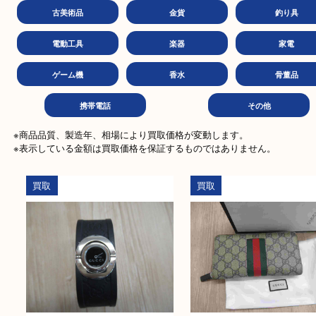
化粧品
古銭
金
商品券
テレカ
ハガ
古美術品
金貨
釣り
電動工具
楽器
家
ゲーム機
香水
骨董
携帯電話
その他
※商品品質、製造年、相場により買取価格が変動します。

※表示している金額は買取価格を保証するものではありません。
買取
買取