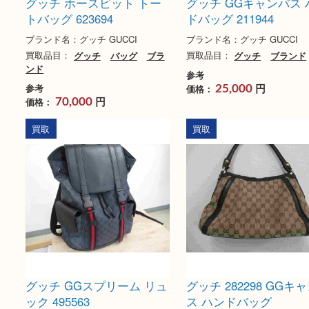
グッチ ホースビット トー
グッチ GGキャン
トバッグ 623694
ドバッグ 211944
ブランド名：グッチ GUCCI
ブランド名：グッチ GUC
買取品目：
グッチ
バッグ
ブラ
買取品目：
グッチ
ブ
ンド
参考
円
参考
価格：
25,000
円
価格：
70,000
買取
買取