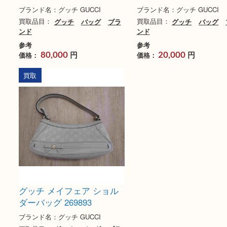
グッチ GGスプリーム リュ
グッチ 282298 
ック 495563
ス ハンドバッグ
ブランド名：グッチ GUCCI
ブランド名：グッチ GUC
買取品目：
グッチ
バッグ
ブラ
買取品目：
グッチ
バ
ンド
ンド
参考
参考
円
円
価格：
価格：
80,000
20,000
買取