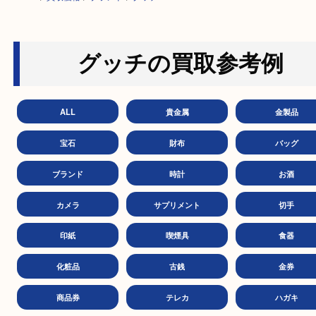
HOME
>
買取価格
>
ブランド
>
グッチ
グッチの買取参考例
ALL
貴金属
金製
宝石
財布
バッ
ブランド
時計
お
カメラ
サプリメント
切
印紙
喫煙具
食