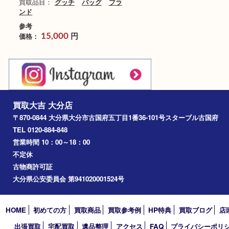
グッチ メイフェア ショル
ダーバッグ 269893
ブランド名：グッチ GUCCI
買取品目：
グッチ
バッグ
ブラ
ンド
参考
円
価格：
15,000