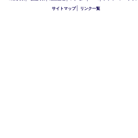
買取大吉 大分店
〒870-0844 大分県大分市古国府五丁目1番36-101号スターブル
TEL 0120-884-848
営業時間 10：00～18：00
不定休
古物商許可証
大分県公安委員会 第941020001524号
HOME
初めての方
買取商品
買取参考例
HP特典
買取ブログ
出張買取
宅配買取
遺品整理
アクセス
FAQ
プライバシー
サイトマップ
リンク一覧