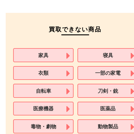
本人
確認書類
運転免許証
マイナンバーカー
パスポート
特別永住者証明書
（日本政府発行のもの
住民基本台帳カード
※在留カードは消費税法改正に伴い令和3年10月1日より、本人確認書
用できません。
※身分証明書の住所に相違がある場合、ご本人様名義の現住所が確認
必要となります。
※18歳未満のお客様からの買取はいたしません。