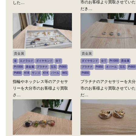
貴金属
シャネル CHANEL
全て
金
オパール
貴金属
宝石
K18
全て
ジュエリー
パール
ブラン
シャネル
K18のネックレスを大分市のお
シャネルのピアス A19V
客様より買取させていただきま
市のお客様より買取させ
した…
だき…
貴金属
貴金属
金
エメラルド
ダイヤモンド
全て
ダイヤモンド
全て
Pt1000
貴
Pt1000
貴金属
プラチナ
宝石
Pt900
プラチナ
Pt950
オパール
宝石
Pt850
K18
サンゴ
K14
パール
WG
Pt850