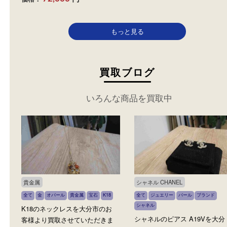
イヤリング 750
カテゴリ：
貴金属
金
ジュエ
リー
宝石
ブランド
カルテ
ィエ
参考
円
価格：
72,000
もっと見る
買取ブログ
いろんな商品を買取中