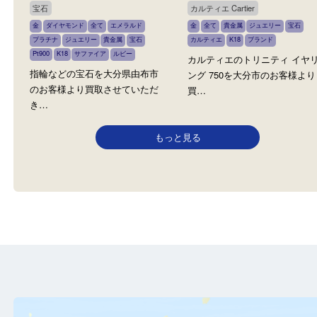
指輪やネックレス等のアクセサ
プラチナのアクセサリー
リーを大分市のお客様より買取
市のお客様より買取させ
さ…
だ…
宝石
カルティエ Cartier
金
ダイヤモンド
全て
エメラルド
金
全て
貴金属
ジュエリー
宝
プラチナ
ジュエリー
貴金属
宝石
カルティエ
K18
ブランド
Pt900
K18
サファイア
ルビー
カルティエのトリニティ 
指輪などの宝石を大分県由布市
ング 750を大分市のお客
のお客様より買取させていただ
買…
き…
もっと見る