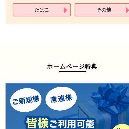
買取できない商品
家具
寝具
衣類
一部の家電
自転車
刀剣・銃
医療機器
医薬品