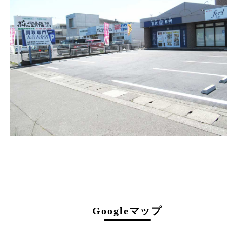
〒870-0844
大分県大分市古国府五丁目1番36-101号
スターブル古国府
フリーダイヤル
0120-884-848
営業時間
１０：００～１８：００
定休日
不定休