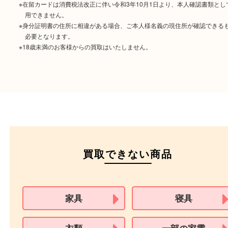
ご成約時に必要なもの
本人
確認書類
運転免許証
マイナンバーカー
パスポート
特別永住者証明書
（日本政府発行のもの
住民基本台帳カード
※在留カードは消費税法改正に伴い令和3年10月1日より、本人確認書
用できません。
※身分証明書の住所に相違がある場合、ご本人様名義の現住所が確認
必要となります。
※18歳未満のお客様からの買取はいたしません。