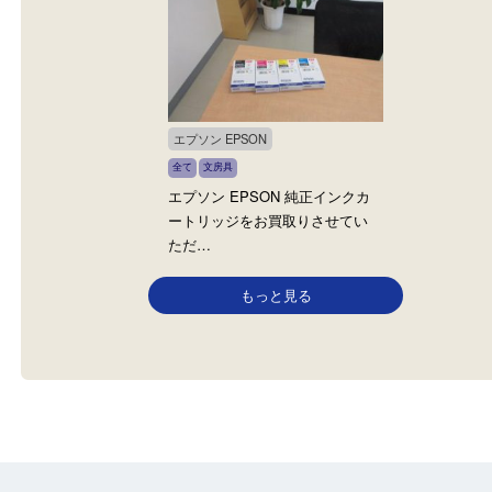
ペンテル Pentel
モンブラン Mont Blanc
全て
文房具
全て
文房具
ペンテルのシャープペンシル
モンブラン 万年筆
_PG2003を大分のお客様より買
MEISTERSTUCK 146
取させ…
ブログです！ 大…
エプソン EPSON
全て
文房具
エプソン EPSON 純正インクカ
ートリッジをお買取りさせてい
ただ…
もっと見る