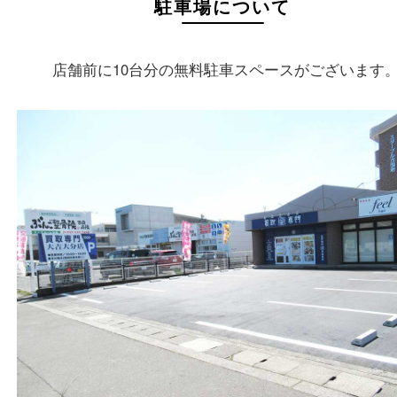
買取大吉 大分店
住所
〒870-0844
大分県大分市古国府五丁目1番36-101号
スターブル古国府
フリーダイヤル
0120-884-848
営業時間
１０：００～１８：００
定休日