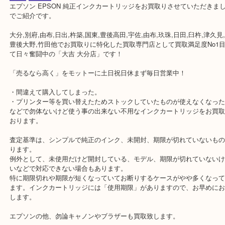
公開日:2019/02/08
エプソン 純正 インクカートリッジ
（
エプソン EPSON
ICBK92L ICC92
ICM92L
）
全て
文房具
エプソン EPSON 純正インクカートリッジをお買取りさせていただ
でご紹介です。
大分,別府,由布,日出,杵築,国東,豊後高田,宇佐,由布,玖珠,日田,臼杵,津
豊後大野,竹田他でお買取りに特化した買取専門店として買取満足度N
て日々奮闘中の「大吉 大分店」です！
「売るなら高く」をモットーに土日祝日休まず毎日営業中！
・間違えて購入してしまった。
・プリンター等を買い替えたためストックしていたものが使えなく
などで勿体ないけど使う事の出来ない不用なインクカートリッジを
おります。
査定基準は、シンプルで純正のインク、未開封、期限が切れていな
ります。
例外として、未使用だけど開封している、モデル、期限が切れてい