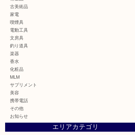
古銭
お酒
印紙
切手
金券・商品券
鉄道関連品
テレホンカード
株主優待券
ハガキ
骨董品
古美術品
家電
喫煙具
電動工具
文房具
釣り道具