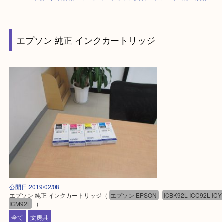
HOME
>
最新の買取情報
>
インクカートリッジ買取 エプソン｜大分・別
エプソン 純正 インクカートリッジ