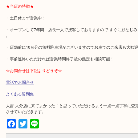
いなどで対応できない場合もあります。
特に期限切れや期限が短くなっていてお断りするケースがやや多く
ます。インクカートリッジには「使用期限」がありますので、お早
します。
エプソンの他、勿論キャノンやブラザーも買取致します。
★当店の特徴★
・土日休まず営業中！
・オープンして7年間、店長一人で接客しておりますので すぐに顔
。
・店舗前に10台分の無料駐車場がございますのでお車でのご来店も
・事前連絡いただければ営業時間終了後の鑑定も相談可能！
☆お問合せは下記よりどうぞ☆
電話でお問合せ