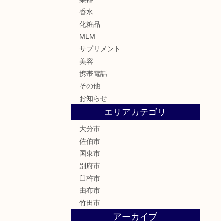
香水
化粧品
MLM
サプリメント
美容
携帯電話
その他
お知らせ
エリアカテゴリ
大分市
佐伯市
国東市
別府市
臼杵市
由布市
竹田市
アーカイブ