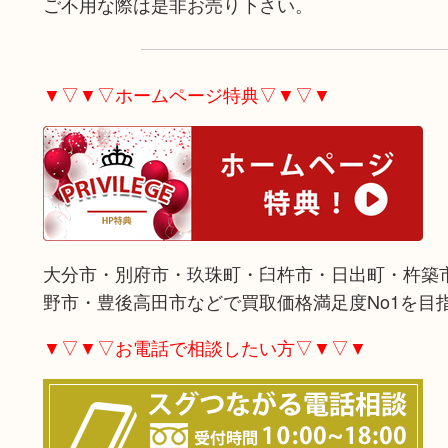
ご不用な際は是非お売り下さい。
▼▽▼▽ホームページ特典▽▼▽▼
大分市・別府市・玖珠町・臼杵市・日出町・杵築
野市・豊後高田市などで買取価格満足度No1を目
▼▽▼▽お電話で相談したい方▽▼▽▼