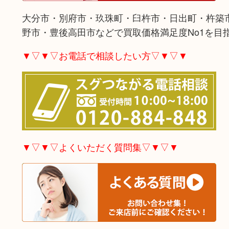
大分市・別府市・玖珠町・臼杵市・日出町・杵築
野市・豊後高田市などで買取価格満足度No1を目
▼▽▼▽お電話で相談したい方▽▼▽▼
▼▽▼▽よくいただく質問集▽▼▽▼