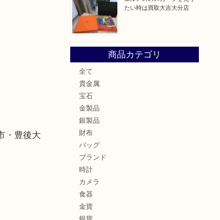
たい時は買取大吉大分店
商品カテゴリ
全て
貴金属
宝石
金製品
銀製品
財布
市・豊後大
バッグ
ブランド
時計
カメラ
食器
金貨
銀貨