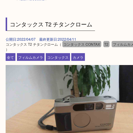
HOME
>
最新の買取情報
>
コンタックス T2 チタンクローム
公開日:2022/04/07 最終更新日:2022/04/11
コンタックス T2 チタンクローム（
コンタックス CONTAX
T2
フィル
）
全て
フィルムカメラ
コンタックス
カメラ