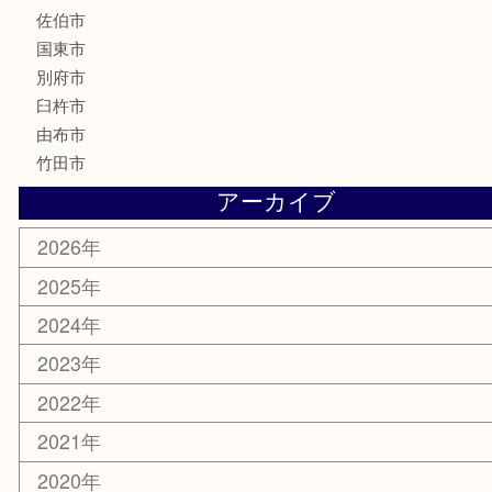
文房具
釣り道具
楽器
香水
化粧品
MLM
サプリメント
美容
携帯電話
その他
お知らせ
エリアカテゴリ
大分市
佐伯市
国東市
別府市