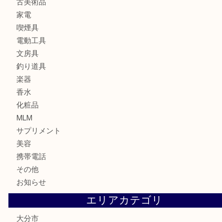
銀貨
記念メダル
古銭
お酒
印紙
切手
金券・商品券
鉄道関連品
テレホンカード
株主優待券
ハガキ
骨董品
古美術品
家電
喫煙具
電動工具