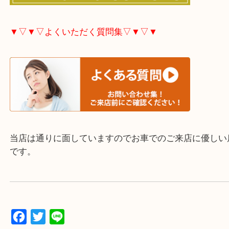
▼▽▼▽お電話で相談したい方▽▼▽▼
▼▽▼▽よくいただく質問集▽▼▽▼