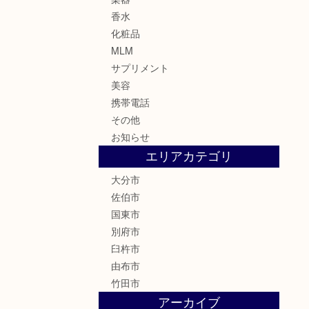
香水
化粧品
MLM
サプリメント
美容
携帯電話
その他
お知らせ
エリアカテゴリ
大分市
佐伯市
国東市
別府市
臼杵市
由布市
竹田市
アーカイブ