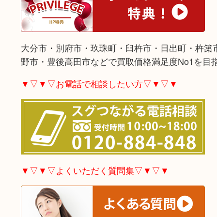
大分市・別府市・玖珠町・臼杵市・日出町・杵築
野市・豊後高田市などで買取価格満足度No1を目
▼▽▼▽お電話で相談したい方▽▼▽▼
▼▽▼▽よくいただく質問集▽▼▽▼