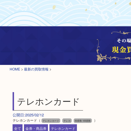
HOME
>
最新の買取情報
>
テレホンカード
公開日:2025/02/12
テレホンカード（
）
テレホンカード
テレカ
50度数 105度数
全て
金券・商品券
テレホンカード