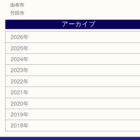
化粧品
MLM
サプリメント
美容
携帯電話
その他
お知らせ
エリアカテゴリ
大分市
佐伯市
国東市
別府市
臼杵市
由布市
竹田市