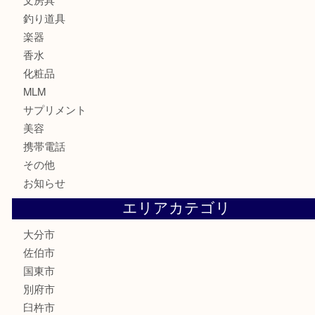
印紙
切手
金券・商品券
鉄道関連品
テレホンカード
株主優待券
ハガキ
骨董品
古美術品
家電
喫煙具
電動工具
文房具
釣り道具
楽器
香水