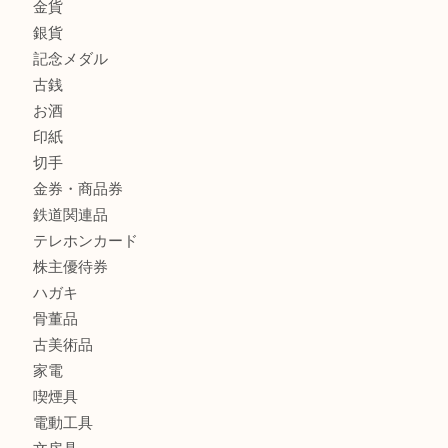
全て
貴金属
宝石
金製品
銀製品
財布
バッグ
ブランド
時計
カメラ
食器
金貨
銀貨
記念メダル
古銭
お酒