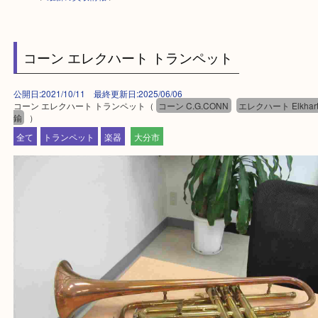
HOME
>
最新の買取情報
>
コーン エレクハート トランペット
公開日:2021/10/11 最終更新日:2025/06/06
コーン エレクハート トランペット（
コーン C.G.CONN
エレクハート El
鍮
）
全て
トランペット
楽器
大分市