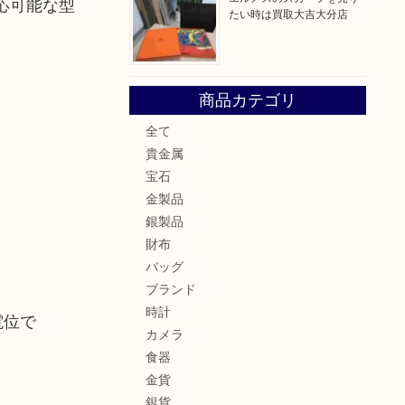
応可能な型
たい時は買取大吉大分店
商品カテゴリ
全て
貴金属
宝石
金製品
銀製品
財布
バッグ
ブランド
時計
電位で
カメラ
食器
金貨
銀貨