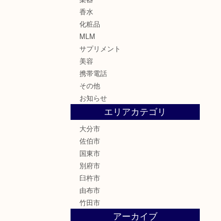
香水
化粧品
MLM
サプリメント
美容
携帯電話
その他
お知らせ
エリアカテゴリ
大分市
佐伯市
国東市
別府市
臼杵市
由布市
竹田市
アーカイブ