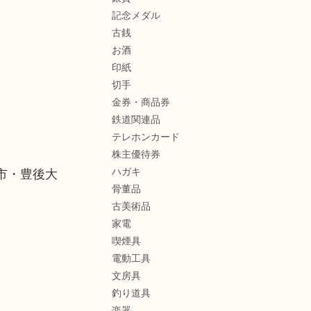
記念メダル
古銭
お酒
印紙
切手
金券・商品券
鉄道関連品
テレホンカード
株主優待券
ハガキ
市・豊後大
骨董品
古美術品
家電
喫煙具
電動工具
文房具
釣り道具
楽器