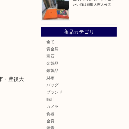
たい時は買取大吉大分店
商品カテゴリ
全て
貴金属
宝石
金製品
銀製品
財布
市・豊後大
バッグ
ブランド
時計
カメラ
食器
金貨
銀貨