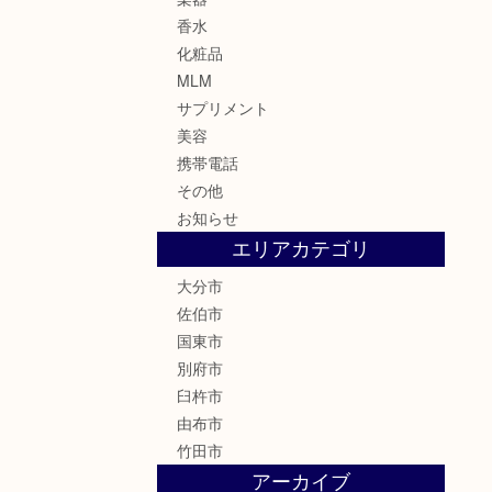
香水
化粧品
MLM
サプリメント
美容
携帯電話
その他
お知らせ
エリアカテゴリ
大分市
佐伯市
国東市
別府市
臼杵市
由布市
竹田市
アーカイブ