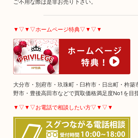
ご不用な際は是非お売り下さい。
▼▽▼▽ホームページ特典▽▼▽▼
大分市・別府市・玖珠町・臼杵市・日出町・杵築
野市・豊後高田市などで買取価格満足度No1を目
▼▽▼▽お電話で相談したい方▽▼▽▼