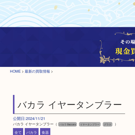
HOME
>
最新の買取情報
>
バカラ イヤータンブラー
公開日:2024/11/21
バカラ イヤータンブラー（
）
バカラ Baccara
イヤータンブラー
グラス
全て
バカラ
食器