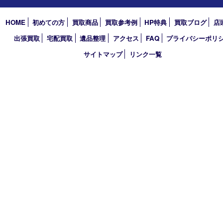
2021年
2020年
2019年
2018年
買取大吉 大分店
〒870-0844 大分県大分市古国府五丁目1番36-101号スターブル
TEL 0120-884-848
営業時間 10：00～18：00
不定休
古物商許可証
大分県公安委員会 第941020001524号
HOME
初めての方
買取商品
買取参考例
HP特典
買取ブログ