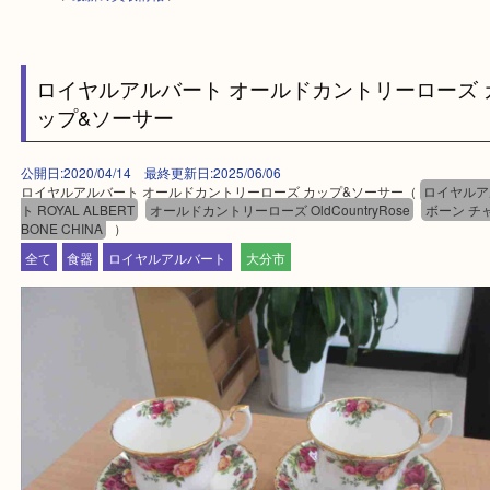
HOME
>
最新の買取情報
>
ロイヤルアルバート オールドカントリーロー
ップ&ソーサー
公開日:2020/04/14 最終更新日:2025/06/06
ロイヤルアルバート オールドカントリーローズ カップ&ソーサー（
ロイ
ト ROYAL ALBERT
オールドカントリーローズ OldCountryRose
ボー
BONE CHINA
）
全て
食器
ロイヤルアルバート
大分市