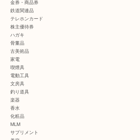
カメラ
食器
金貨
銀貨
記念メダル
古銭
お酒
印紙
切手
金券・商品券
鉄道関連品
テレホンカード
株主優待券
ハガキ
骨董品
古美術品