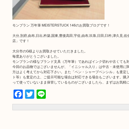
モンブラン 万年筆 MEISTERSTUCK 146のお買取ブログです！
大分,別府,由布,日出,杵築,国東,豊後高田,宇佐,由布,玖珠,日田,臼杵,津
店」です！
大分市のG様よりお買取させていただきました。
毎度ありがとうございました。
モンブランの様なブランド文具（万年筆）であればインク切れや古くても
今回のお品物ではございませんが、「イニシャル入り」は中古・未使用に
方はよく考えてから対応下さい。また「ペン・シャープペンシル」も査定
ト等）も査定の上、ご提示可能な場合は対応できる場合もございます。購
って使っていないまま保管しているものがございましたら、まずはお気軽
Facebook
Twitter
Line