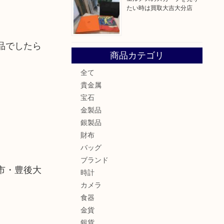
たい時は買取大吉大分店
品でしたら
商品カテゴリ
全て
貴金属
宝石
金製品
銀製品
財布
バッグ
ブランド
市・豊後大
時計
カメラ
食器
金貨
銀貨