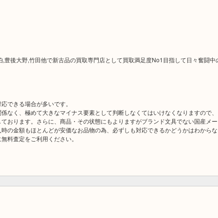
久見,佐伯,豊後大野,竹田他で新古品の買取専門店として買取満足度No1目指して日々奮闘中
対応できる場合が多いです。
関係なく、極めて大きなマイナス要素として判断しなくてはいけなくなりますので、
しております。さらに、商品・その状態にもよりますがブランド文具でない国産メー
入時の金額もほとんどが安価なお品物の為、必ずしも対応できるかどうかはわからな
に無料査定をご利用ください。