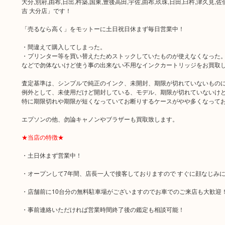
大分,別府,由布,日出,杵築,国東,豊後高田,宇佐,由布,玖珠,日田,臼杵,津
吉 大分店」です！
「売るなら高く」をモットーに土日祝日休まず毎日営業中！
・間違えて購入してしまった。
・プリンター等を買い替えたためストックしていたものが使えなくなった
などで勿体ないけど使う事の出来ない不用なインクカートリッジをお買取
査定基準は、シンプルで純正のインク、未開封、期限が切れていないもの
例外として、未使用だけど開封している、モデル、期限が切れていないけ
特に期限切れや期限が短くなっていてお断りするケースがやや多くなって
エプソンの他、勿論キャノンやブラザーも買取致します。
★当店の特徴★
・土日休まず営業中！
・オープンして7年間、店長一人で接客しておりますので すぐに顔なじみに
・店舗前に10台分の無料駐車場がございますのでお車でのご来店も大歓迎
・事前連絡いただければ営業時間終了後の鑑定も相談可能！