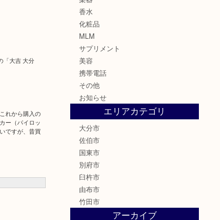
香水
化粧品
MLM
サプリメント
美容
の「大吉 大分
携帯電話
その他
お知らせ
エリアカテゴリ
これから購入の
カー（パイロッ
大分市
いですが、昔買
佐伯市
国東市
別府市
臼杵市
由布市
竹田市
アーカイブ