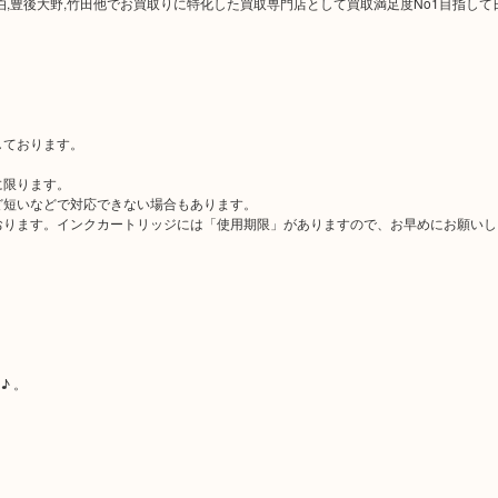
久見,佐伯,豊後大野,竹田他でお買取りに特化した買取専門店として買取満足度No1目指し
。
しております。
に限ります。
ど短いなどで対応できない場合もあります。
おります。インクカートリッジには「使用期限」がありますので、お早めにお願いし
♪ 。
！