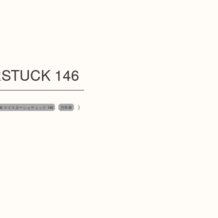
TUCK 146
）
 146 マイスターシュテュック 146
万年筆