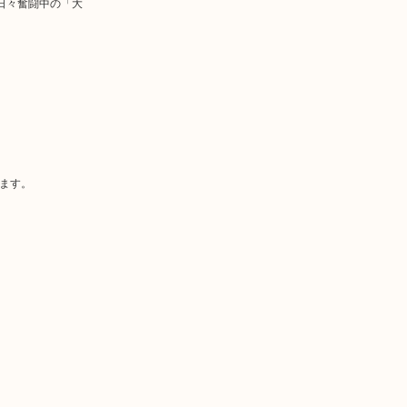
て日々奮闘中の「大
ます。