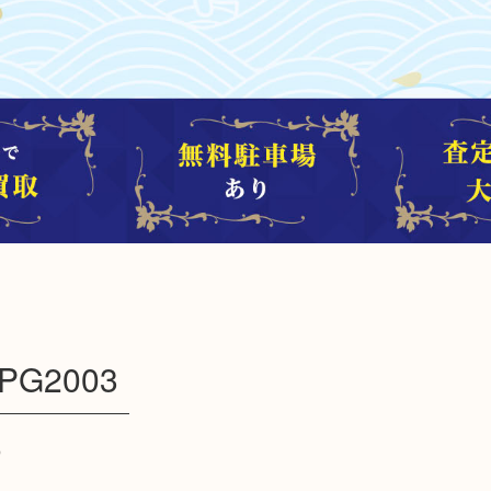
G2003
）