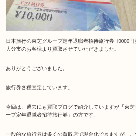
日本旅行の東芝グループ定年退職者招待旅行券 1000
大分市のお客様より買取させていただきました。
ありがとうございました。
旅行券各種査定しています。