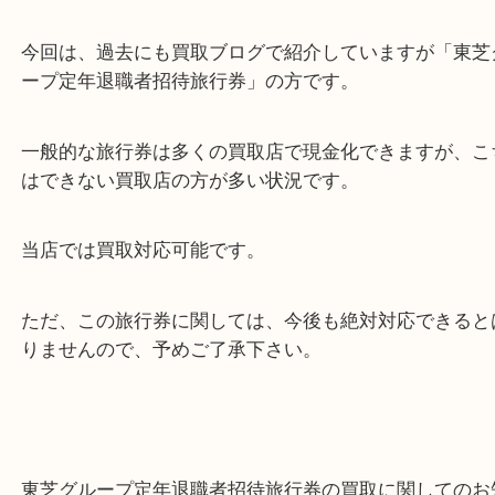
日本旅行の東芝グループ定年退職者招待旅行券 1000
大分市のお客様より買取させていただきました。
ありがとうございました。
旅行券各種査定しています。
今回は、過去にも買取ブログで紹介していますが「
ープ定年退職者招待旅行券」の方です。