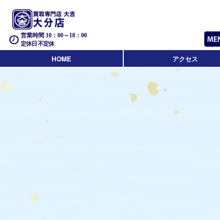
営業時間 10：00～18：00
定休日 不定休
HOME
アクセス