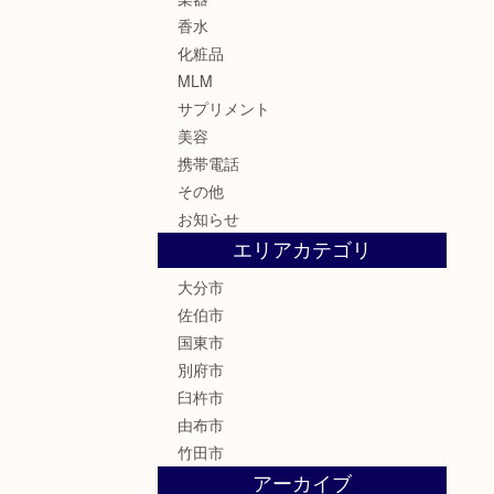
香水
化粧品
MLM
サプリメント
美容
携帯電話
その他
お知らせ
エリアカテゴリ
大分市
佐伯市
国東市
別府市
臼杵市
由布市
竹田市
アーカイブ