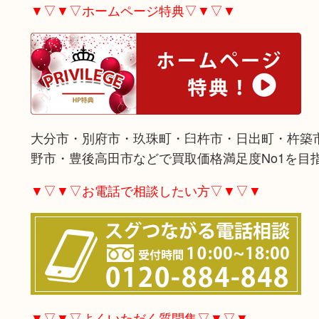
▼▽▼▽ホームページ特典▽▼▽▼
大分市・別府市・玖珠町・臼杵市・日出町・杵築
野市・豊後高田市などで買取価格満足度No1を目
▼▽▼▽お電話で相談したい方▽▼▽▼
▼▽▼▽よくいただく質問集▽▼▽▼