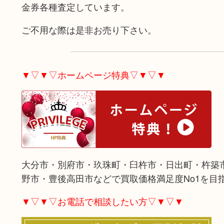
金券各種査定しています。
ご不用な際は是非お売り下さい。
▼▽▼▽ホームページ特典▽▼▽▼
大分市・別府市・玖珠町・臼杵市・日出町・杵築
野市・豊後高田市などで買取価格満足度No1を目
▼▽▼▽お電話で相談したい方▽▼▽▼