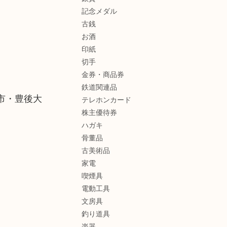
記念メダル
古銭
お酒
印紙
切手
金券・商品券
鉄道関連品
市・豊後大
テレホンカード
株主優待券
ハガキ
骨董品
古美術品
家電
喫煙具
電動工具
文房具
釣り道具
楽器