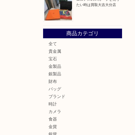
たい時は買取大吉大分店
商品カテゴリ
全て
貴金属
宝石
金製品
銀製品
財布
バッグ
ブランド
時計
カメラ
食器
金貨
銀貨