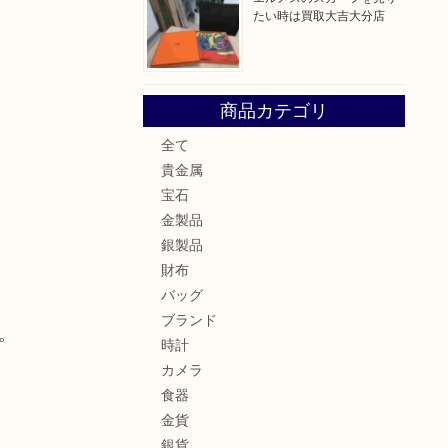
たい時は買取大吉大分店
商品カテゴリ
全て
貴金属
宝石
金製品
銀製品
財布
バッグ
ブランド
。
時計
カメラ
食器
金貨
銀貨