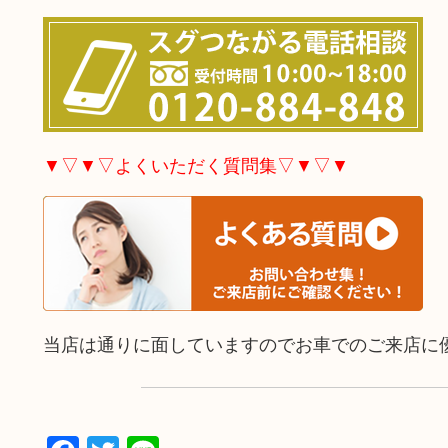
▼▽▼▽よくいただく質問集▽▼▽▼
当店は通りに面していますのでお車でのご来店に