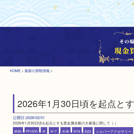
HOME
>
最新の買取情報
>
2026年1月30日頃を起点
公開日:2026/02/01
2026年1月30日頃を起点とする貴金属全般の大暴落に関して（ ）
銀杯
Pt1000
金
全て
金歯
K24
K22
シルバーアクセサリー