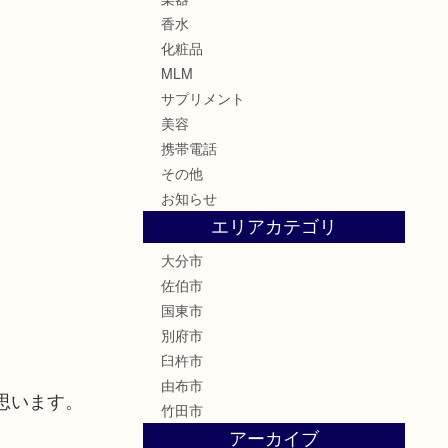
香水
化粧品
MLM
サプリメント
美容
携帯電話
その他
お知らせ
エリアカテゴリ
大分市
佐伯市
国東市
別府市
臼杵市
由布市
思います。
竹田市
アーカイブ