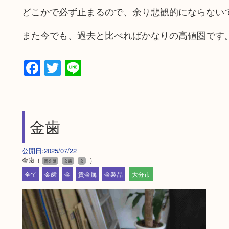
どこかで必ず止まるので、余り悲観的にならない
また今でも、過去と比べればかなりの高値圏です
Facebook
Twitter
Line
金歯
公開日:2025/07/22
金歯（
）
貴金属
金歯
金
全て
金歯
金
貴金属
金製品
大分市