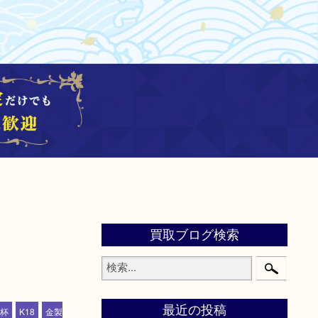
買取ブログ検索
最近の投稿
杯
K18
金製