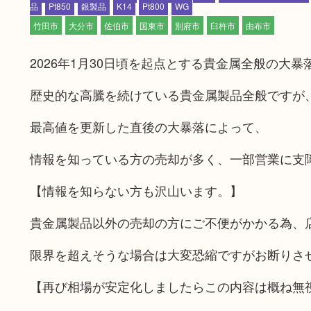
品
Pt850
銀製品
K14
Pt800
WG
竹田市
大分市
佐伯市
国東市
別府市
臼杵市
由布市
2026年1月30日頃を起点とする貴金属全般の大
歴史的な高騰を続けている貴金属製品全般ですが
最高値を更新した直後の大暴落によって、
情報を知っている方の売却が多く、一部営業に支
【情報を知らない方も沢山います。】
貴金属製品以外の売却の方にご不便がかかる為、
限界を超えそうな場合は大変恐縮ですがお断りさ
【再び相場が安定化しましたらこの内容は概ね無