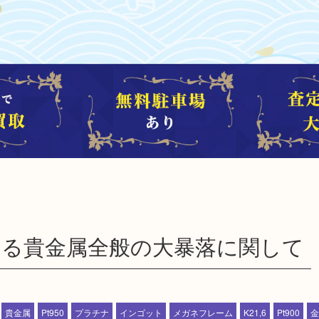
とする貴金属全般の大暴落に関して
貴金属
Pt950
プラチナ
インゴット
メガネフレーム
K21,6
Pt900
金