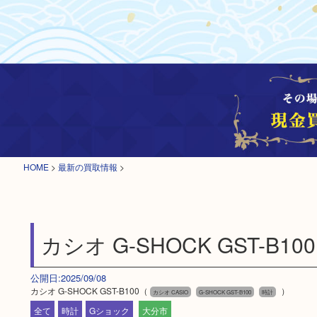
HOME
>
最新の買取情報
>
カシオ G-SHOCK GST-B100
公開日:2025/09/08
カシオ G-SHOCK GST-B100（
）
カシオ CASIO
G-SHOCK GST-B100
時計
全て
時計
Gショック
大分市