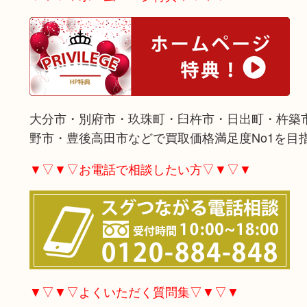
大分市・別府市・玖珠町・臼杵市・日出町・杵築
野市・豊後高田市などで買取価格満足度No1を目
▼▽▼▽お電話で相談したい方▽▼▽▼
▼▽▼▽よくいただく質問集▽▼▽▼