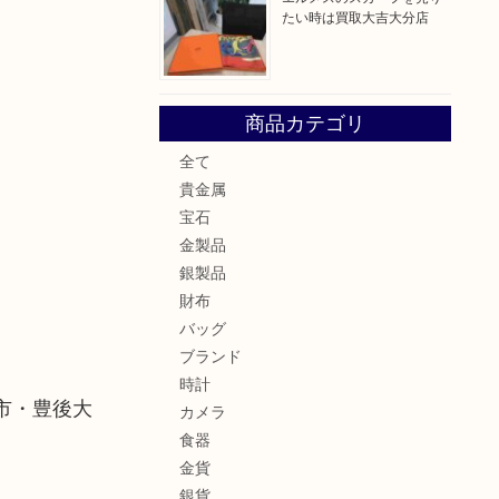
たい時は買取大吉大分店
商品カテゴリ
全て
貴金属
宝石
金製品
銀製品
財布
バッグ
ブランド
時計
市・豊後大
カメラ
食器
金貨
銀貨