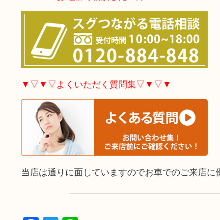
▼▽▼▽よくいただく質問集▽▼▽▼
当店は通りに面していますのでお車でのご来店に