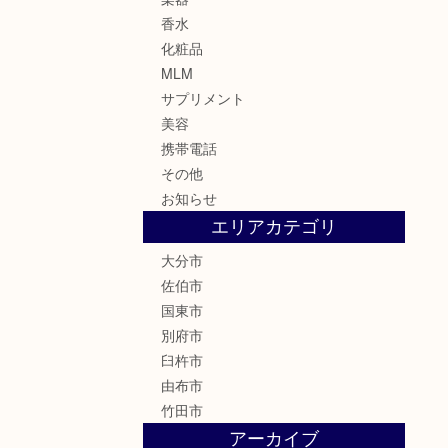
香水
化粧品
MLM
サプリメント
美容
携帯電話
その他
お知らせ
エリアカテゴリ
大分市
佐伯市
国東市
別府市
臼杵市
由布市
竹田市
アーカイブ