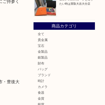
にご持参く
たい時は買取大吉大分店
商品カテゴリ
全て
貴金属
宝石
金製品
銀製品
財布
バッグ
ブランド
時計
市・豊後大
カメラ
食器
金貨
銀貨