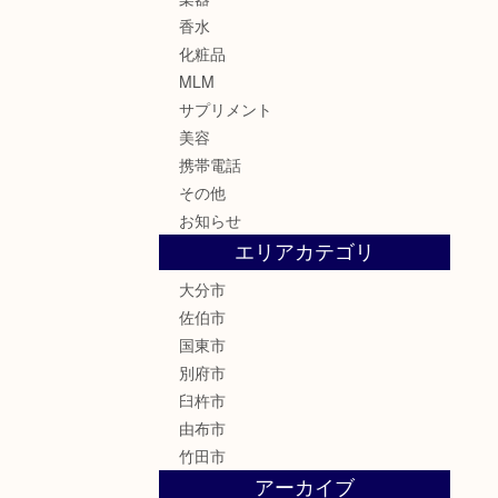
香水
化粧品
MLM
サプリメント
美容
携帯電話
その他
お知らせ
エリアカテゴリ
大分市
佐伯市
国東市
別府市
臼杵市
由布市
竹田市
アーカイブ