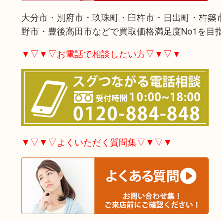
大分市・別府市・玖珠町・臼杵市・日出町・杵築
野市・豊後高田市などで買取価格満足度No1を目
▼▽▼▽お電話で相談したい方▽▼▽▼
▼▽▼▽よくいただく質問集▽▼▽▼