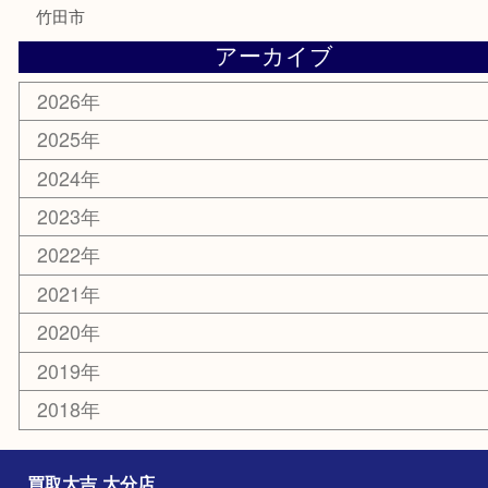
化粧品
MLM
サプリメント
美容
携帯電話
その他
お知らせ
エリアカテゴリ
大分市
佐伯市
国東市
別府市
臼杵市
由布市
竹田市