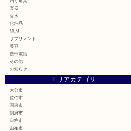
印紙
切手
金券・商品券
鉄道関連品
テレホンカード
株主優待券
ハガキ
骨董品
古美術品
家電
喫煙具
電動工具
文房具
釣り道具
楽器
香水