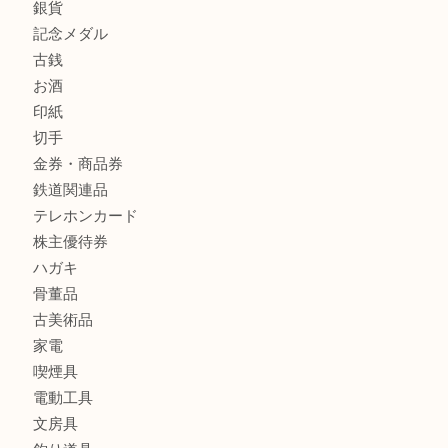
全て
貴金属
宝石
金製品
銀製品
財布
バッグ
ブランド
時計
カメラ
食器
金貨
銀貨
記念メダル
古銭
お酒