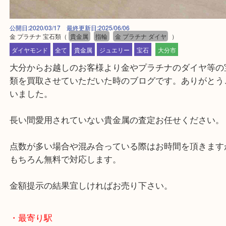
公開日:2020/03/17 最終更新日:2025/06/06
金 プラチナ 宝石類
（
貴金属
指輪
金 プラチナ ダイヤ
）
ダイヤモンド
全て
貴金属
ジュエリー
宝石
大分市
大分からお越しのお客様より金やプラチナのダイヤ
類を買取させていただいた時のブログです。ありが
いました。
長い間愛用されていない貴金属の査定お任せくださ
点数が多い場合や混み合っている際はお時間を頂き
もちろん無料で対応します。